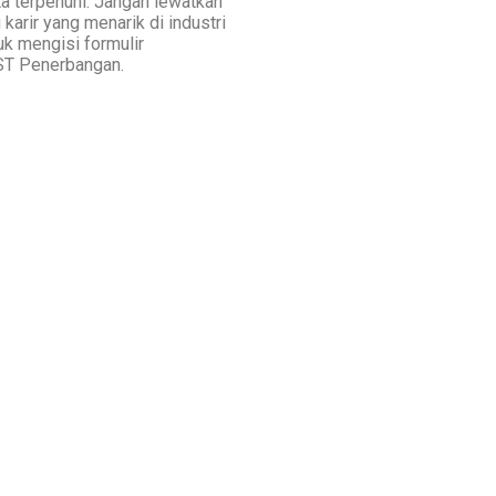
 terpenuhi. Jangan lewatkan
karir yang menarik di industri
uk mengisi formulir
ST Penerbangan.