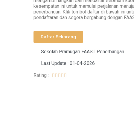
mengambil langkah dan mendaftar sebelum kuota
kesempatan ini untuk memulai perjalanan menuju 
penerbangan. Klik tombol daftar di bawah ini unt
pendaftaran dan segera bergabung dengan FAA
Daftar Sekarang
Sekolah Pramugari FAAST Penerbangan
Last Update : 01-04-2026
Rating :




