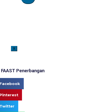
X
Selamat Datang di Website Resmi FAAST Penerbangan. Saat ini pen
 FAAST Penerbangan
Facebook
Pinterest
Twitter