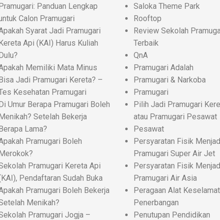
Pramugari: Panduan Lengkap
Saloka Theme Park
untuk Calon Pramugari
Rooftop
Apakah Syarat Jadi Pramugari
Review Sekolah Pramuga
Kereta Api (KAI) Harus Kuliah
Terbaik
Dulu?
QnA
Apakah Memiliki Mata Minus
Pramugari Adalah
Bisa Jadi Pramugari Kereta? –
Pramugari & Narkoba
Tes Kesehatan Pramugari
Pramugari
Di Umur Berapa Pramugari Boleh
Pilih Jadi Pramugari Kere
Menikah? Setelah Bekerja
atau Pramugari Pesawat
Berapa Lama?
Pesawat
Apakah Pramugari Boleh
Persyaratan Fisik Menjad
Merokok?
Pramugari Super Air Jet
Sekolah Pramugari Kereta Api
Persyaratan Fisik Menjad
(KAI), Pendaftaran Sudah Buka
Pramugari Air Asia
Apakah Pramugari Boleh Bekerja
Peragaan Alat Keselama
Setelah Menikah?
Penerbangan
Sekolah Pramugari Jogja –
Penutupan Pendidikan