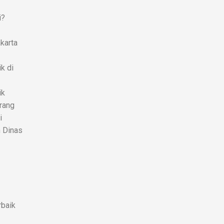
i?
karta
k di
ik
rang
i
n Dinas
rbaik