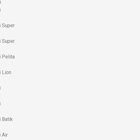
i
i
i Super
i Super
 Pelita
 Lion
i
i
 Batik
 Air