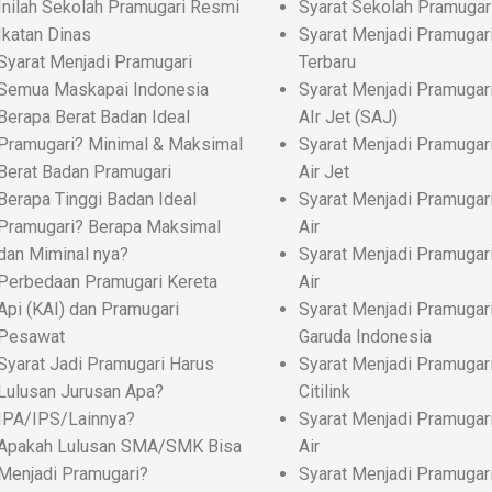
Inilah Sekolah Pramugari Resmi
Syarat Sekolah Pramugar
Ikatan Dinas
Syarat Menjadi Pramugar
Syarat Menjadi Pramugari
Terbaru
Semua Maskapai Indonesia
Syarat Menjadi Pramugar
Berapa Berat Badan Ideal
AIr Jet (SAJ)
Pramugari? Minimal & Maksimal
Syarat Menjadi Pramugar
Berat Badan Pramugari
Air Jet
Berapa Tinggi Badan Ideal
Syarat Menjadi Pramugari
Pramugari? Berapa Maksimal
Air
dan Miminal nya?
Syarat Menjadi Pramugari
Perbedaan Pramugari Kereta
Air
Api (KAI) dan Pramugari
Syarat Menjadi Pramugar
Pesawat
Garuda Indonesia
Syarat Jadi Pramugari Harus
Syarat Menjadi Pramugar
Lulusan Jurusan Apa?
Citilink
IPA/IPS/Lainnya?
Syarat Menjadi Pramugari
Apakah Lulusan SMA/SMK Bisa
Air
Menjadi Pramugari?
Syarat Menjadi Pramugari