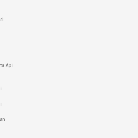
ri
ta Api
i
i
tan