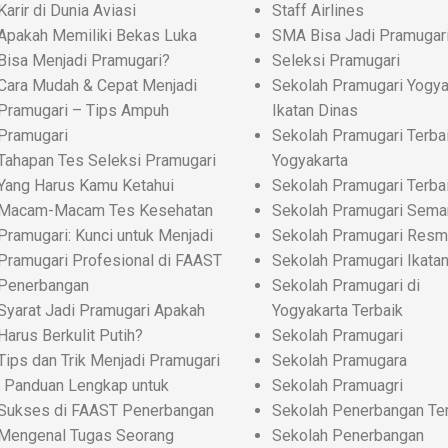
Karir di Dunia Aviasi
Staff Airlines
Apakah Memiliki Bekas Luka
SMA Bisa Jadi Pramugar
Bisa Menjadi Pramugari?
Seleksi Pramugari
Cara Mudah & Cepat Menjadi
Sekolah Pramugari Yogya
Pramugari – Tips Ampuh
Ikatan Dinas
Pramugari
Sekolah Pramugari Terbai
Tahapan Tes Seleksi Pramugari
Yogyakarta
Yang Harus Kamu Ketahui
Sekolah Pramugari Terba
Macam-Macam Tes Kesehatan
Sekolah Pramugari Sema
Pramugari: Kunci untuk Menjadi
Sekolah Pramugari Resm
Pramugari Profesional di FAAST
Sekolah Pramugari Ikata
Penerbangan
Sekolah Pramugari di
Syarat Jadi Pramugari Apakah
Yogyakarta Terbaik
Harus Berkulit Putih?
Sekolah Pramugari
Tips dan Trik Menjadi Pramugari
Sekolah Pramugara
: Panduan Lengkap untuk
Sekolah Pramuagri
Sukses di FAAST Penerbangan
Sekolah Penerbangan Te
Mengenal Tugas Seorang
Sekolah Penerbangan