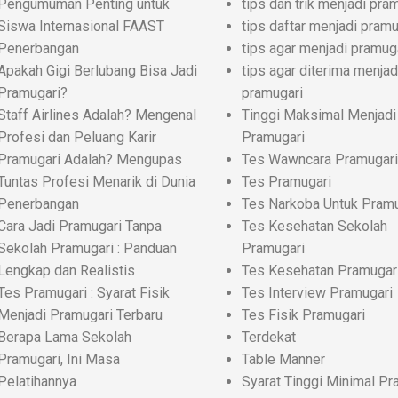
Pengumuman Penting untuk
tips dan trik menjadi pra
Siswa Internasional FAAST
tips daftar menjadi pramu
Penerbangan
tips agar menjadi pramug
Apakah Gigi Berlubang Bisa Jadi
tips agar diterima menjad
Pramugari?
pramugari
Staff Airlines Adalah? Mengenal
Tinggi Maksimal Menjadi
Profesi dan Peluang Karir
Pramugari
Pramugari Adalah? Mengupas
Tes Wawncara Pramugari
Tuntas Profesi Menarik di Dunia
Tes Pramugari
Penerbangan
Tes Narkoba Untuk Pramu
Cara Jadi Pramugari Tanpa
Tes Kesehatan Sekolah
Sekolah Pramugari : Panduan
Pramugari
Lengkap dan Realistis
Tes Kesehatan Pramugar
Tes Pramugari : Syarat Fisik
Tes Interview Pramugari
Menjadi Pramugari Terbaru
Tes Fisik Pramugari
Berapa Lama Sekolah
Terdekat
Pramugari, Ini Masa
Table Manner
Pelatihannya
Syarat Tinggi Minimal Pr