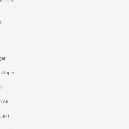
sa Jadi
pi
b
gari
i Super
i
 Air
ugari