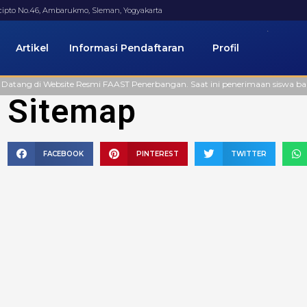
ucipto No.46, Ambarukmo, Sleman, Yogyakarta
Artikel
Informasi Pendaftaran
Profil
Website Resmi FAAST Penerbangan. Saat ini penerimaan siswa baru masih dibu
Sitemap
FACEBOOK
PINTEREST
TWITTER