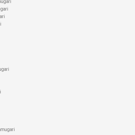
mugari
gari
ari
i
gari
i
amugari