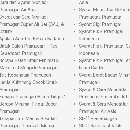
Cara dan Syarat Menjadi
Asia
Pramugari Air Asia
Syarat Mendaftar Sekola
Syarat dan Cara Menjadi
Pramugara Pramugari
Pramugari Super Air Jet (SAJ) &
Syarat Gigi Pramugari
Citilink
Syarat Fisik Pramugari
Apakah Ada Tes Bebas Narkoba
Indonesia
Untuk Calon Pramugari – Tes
Syarat Fisik Pramugari G
Kesehatan Pramugari
Indonesia
Berapa Batas Umur Minimal &
Syarat Fisik Pramugari A
Maksimal Menjadi Pramugari
harus Cantik
Tes Kesehatan Pramugari :
Syarat Berat Badan Mini
Jenis Kulit Yang Cocok Untuk
Pramugari
Pramugari
Syarat & Cara Mendaftar
Kenapa Pramugari Harus Tinggi?
Pramugari Super Air Jet
Berapa Minimal Tinggi Badan
Syarat & Cara Mendaftar
Pramugari
Pramugari Air Asia
Tahapan Tes Masuk Sekolah
Staff Penerbangan
Pramugari : Langkah Menuju
Staff Bandara Adalah