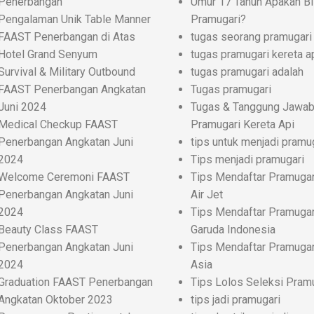
Penerbangan
Umur 17 Tahun Apakah Bi
Pengalaman Unik Table Manner
Pramugari?
FAAST Penerbangan di Atas
tugas seorang pramugari
Hotel Grand Senyum
tugas pramugari kereta a
Survival & Military Outbound
tugas pramugari adalah
FAAST Penerbangan Angkatan
Tugas pramugari
Juni 2024
Tugas & Tanggung Jawa
Medical Checkup FAAST
Pramugari Kereta Api
Penerbangan Angkatan Juni
tips untuk menjadi pramu
2024
Tips menjadi pramugari
Welcome Ceremoni FAAST
Tips Mendaftar Pramugar
Penerbangan Angkatan Juni
Air Jet
2024
Tips Mendaftar Pramugar
Beauty Class FAAST
Garuda Indonesia
Penerbangan Angkatan Juni
Tips Mendaftar Pramugari
2024
Asia
Graduation FAAST Penerbangan
Tips Lolos Seleksi Pram
Angkatan Oktober 2023
tips jadi pramugari