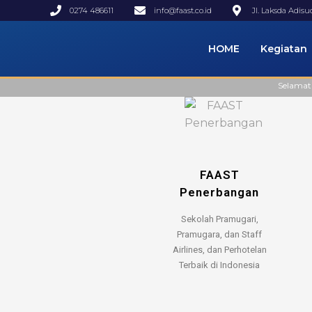
0274 486611
info@faast.co.id
Jl. Laksda Adis
HOME
Kegiatan
Selamat Datang di 
FAAST
Penerbangan
Sekolah Pramugari,
Pramugara, dan Staff
Airlines, dan Perhotelan
Terbaik di Indonesia