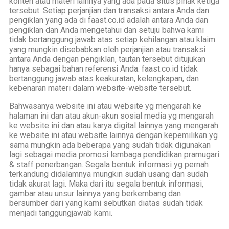
konten atau materi lainnya yang ada pada situs pihak ketiga
tersebut. Setiap perjanjian dan transaksi antara Anda dan
pengiklan yang ada di faast.co.id adalah antara Anda dan
pengiklan dan Anda mengetahui dan setuju bahwa kami
tidak bertanggung jawab atas setiap kehilangan atau klaim
yang mungkin disebabkan oleh perjanjian atau transaksi
antara Anda dengan pengiklan, tautan tersebut ditujukan
hanya sebagai bahan referensi Anda. faast.co.id tidak
bertanggung jawab atas keakuratan, kelengkapan, dan
kebenaran materi dalam website-website tersebut.
Bahwasanya website ini atau website yg mengarah ke
halaman ini dan atau akun-akun sosial media yg mengarah
ke website ini dan atau karya digital lainnya yang mengarah
ke website ini atau website lainnya dengan kepemilikan yg
sama mungkin ada beberapa yang sudah tidak digunakan
lagi sebagai media promosi lembaga pendidikan pramugari
& staff penerbangan. Segala bentuk informasi yg pernah
terkandung didalamnya mungkin sudah usang dan sudah
tidak akurat lagi. Maka dari itu segala bentuk informasi,
gambar atau unsur lainnya yang berkembang dan
bersumber dari yang kami sebutkan diatas sudah tidak
menjadi tanggungjawab kami.