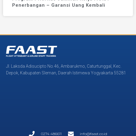
Penerbangan – Garansi Uang Kembali
Jl. Laksda Adisucipto No.46, Ambarukmo, Caturtunggal, Kec.
Depok, Kabupaten Sleman, Daerah Istimewa Yogyakarta 55281
0274 486611
info@faast.co.id