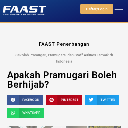
Daftar/Login
FAAST Penerbangan
Sekolah Pramugari, Pramugara, dan Staff Airlines Terbaik di
Indonesia
Apakah Pramugari Boleh
Berhijab?
FACEBOOK
PINTEREST
TWITTER
WHATSAPP