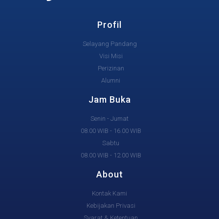
Profil
Selayang Pandang
Visi Misi
Perizinan
Alumni
Jam Buka
Senin - Jumat
08.00 WIB - 16.00 WIB
Sabtu
08.00 WIB - 12.00 WIB
About
Kontak Kami
Kebijakan Privasi
Syarat & Ketentuan