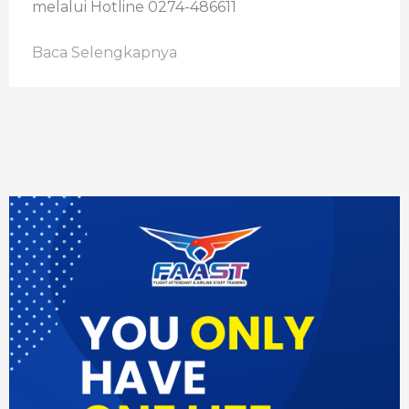
melalui Hotline 0274-486611
Baca Selengkapnya