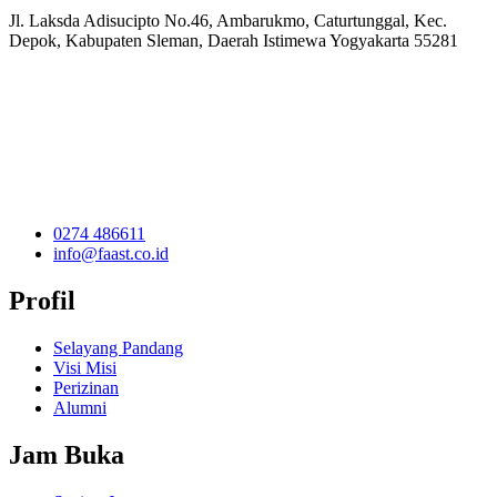
Jl. Laksda Adisucipto No.46, Ambarukmo, Caturtunggal, Kec.
Depok, Kabupaten Sleman, Daerah Istimewa Yogyakarta 55281
0274 486611
info@faast.co.id
Profil
Selayang Pandang
Visi Misi
Perizinan
Alumni
Jam Buka