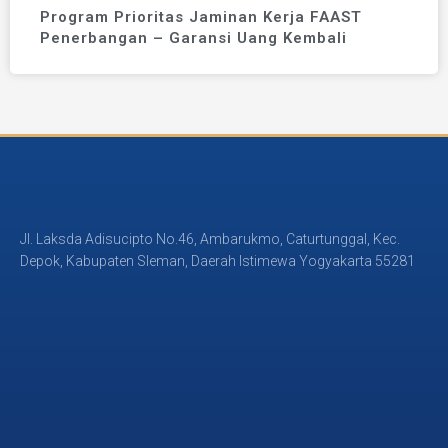
Program Prioritas Jaminan Kerja FAAST
Penerbangan – Garansi Uang Kembali
Jl. Laksda Adisucipto No.46, Ambarukmo, Caturtunggal, Kec.
Depok, Kabupaten Sleman, Daerah Istimewa Yogyakarta 55281