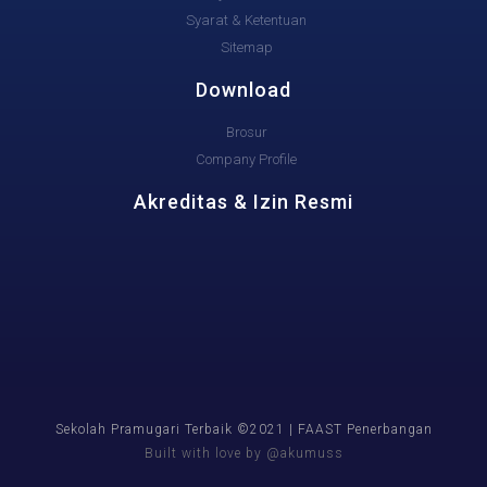
Syarat & Ketentuan
Sitemap
Download
Brosur
Company Profile
Akreditas & Izin Resmi
Sekolah Pramugari Terbaik ©2021 | FAAST Penerbangan
Built with love by @akumuss