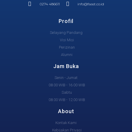
0274 486611
info@faast.co.id
Profil
Selayang Pandang
Visi Misi
Perizinan
Alumni
Jam Buka
Senin - Jumat
08.00 WIB - 16.00 WIB
Sabtu
08.00 WIB - 12.00 WIB
About
Kontak Kami
Kebijakan Privasi