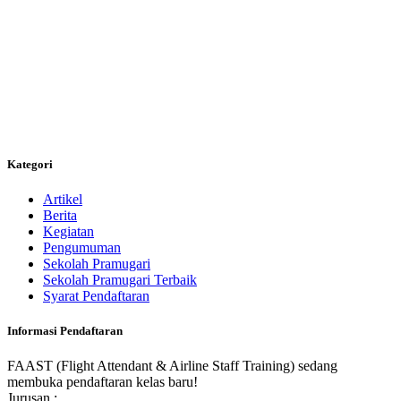
Kategori
Artikel
Berita
Kegiatan
Pengumuman
Sekolah Pramugari
Sekolah Pramugari Terbaik
Syarat Pendaftaran
Informasi Pendaftaran
FAAST (Flight Attendant & Airline Staff Training) sedang
membuka pendaftaran kelas baru!
Jurusan :