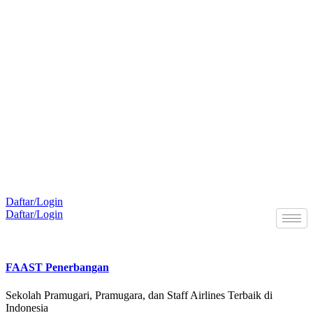
Daftar/Login
Daftar/Login
line di Kantor FAAST Penerbangan setiap hari senin - jumat pukul 08.00 - 16.00 WIB dan har
FAAST Penerbangan
Sekolah Pramugari, Pramugara, dan Staff Airlines Terbaik di
Indonesia