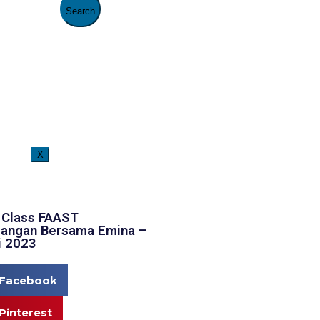
X
Selamat Datang di Website Resmi FAAST Penerbangan. Saat ini penerimaan
 Class FAAST
angan Bersama Emina –
i 2023
Facebook
Pinterest