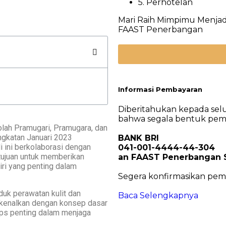
5. Perhotelan
Mari Raih Mimpimu Menjadi
FAAST Penerbangan
Informasi Pembayaran
Diberitahukan kepada sel
bahwa segala bentuk pemba
olah Pramugari, Pramugara, dan
ngkatan Januari 2023
BANK BRI
i ini berkolaborasi dengan
041-001-4444-44-304
tujuan untuk memberikan
an FAAST Penerbangan S
ri yang penting dalam
Segera konfirmasikan pem
duk perawatan kulit dan
Baca Selengkapnya
rkenalkan dengan konsep dasar
tips penting dalam menjaga