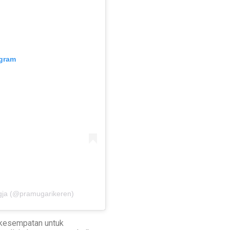
agram
gja (@pramugarikeren)
 kesempatan untuk