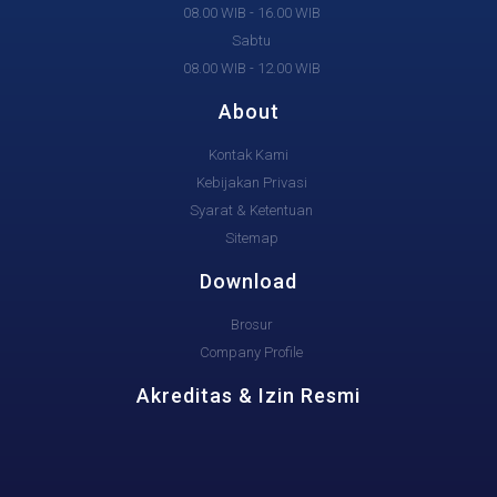
08.00 WIB - 16.00 WIB
Sabtu
08.00 WIB - 12.00 WIB
About
Kontak Kami
Kebijakan Privasi
Syarat & Ketentuan
Sitemap
Download
Brosur
Company Profile
Akreditas & Izin Resmi