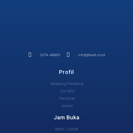
0274 486611
info@faast.co.id
Profil
Selayang Pandang
Visi Misi
Perizinan
Alumni
Jam Buka
Senin - Jumat