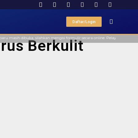
Daftar/Login
asih dibuka, silahkan mengisi formulir secara online. Pelayanan offline di
rus Berkulit