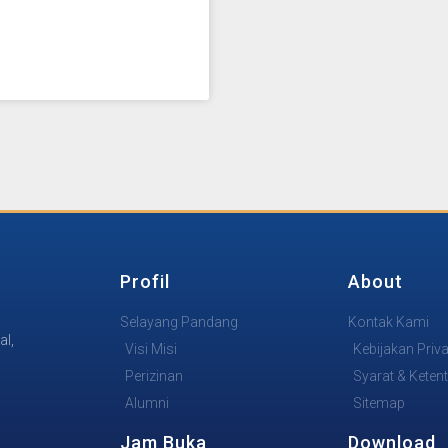
Profil
About
Selayang Pandang
Kontak Kami
al,
Visi Misi
Kebijakan Priva
Perizinan
Syarat & Keten
Alumni
Sitemap
Jam Buka
Download