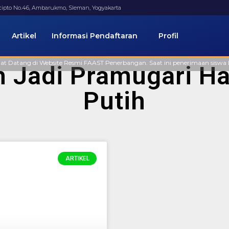
ucipto No.46, Ambarukmo, Sleman, Yogyakarta
Artikel
Informasi Pendaftaran
Profil
atang di Website Resmi FAAST Penerbangan. Saat ini penerimaan siswa baru m
 Jadi Pramugari Ha
Putih
ARTIKEL