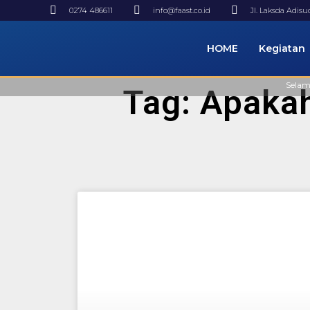
0274 486611
info@faast.co.id
Jl. Laksda Adis
HOME
Kegiatan
Selamat D
Tag: Apakah