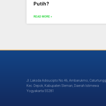
Putih?
READ MORE »
Jl. Laksda Adisucipto No.46, Ambarukmo, Caturtungg
Kec. Depok, Kabupaten Sleman, Daerah Istimewa
Yogyakarta 55281