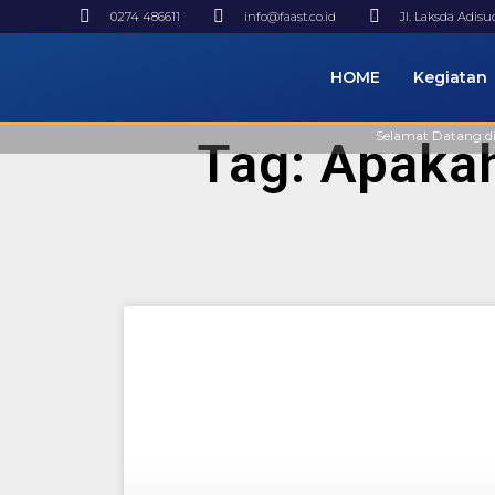
0274 486611
info@faast.co.id
Jl. Laksda Adis
HOME
Kegiatan
Selamat Datang di Web
Tag: Apaka