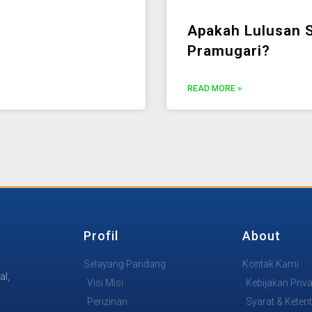
Apakah Lulusan 
Pramugari?
READ MORE »
Profil
About
Selayang Pandang
Kontak Kami
al,
Visi Misi
Kebijakan Priva
Perizinan
Syarat & Keten