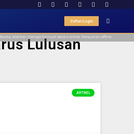
Daftar/Login
 silahkan mengisi formulir secara online. Pelayanan offline di Kantor FAAS
rus Lulusan
ARTIKEL