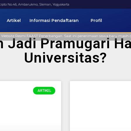
ucipto No.46, Ambarukmo, Sleman, Yogyakarta
Artikel
Informasi Pendaftaran
Profil
site Resmi FAAST Penerbangan. Saat ini penerimaan siswa baru masih dibuka,
h Jadi Pramugari Ha
Universitas?
ARTIKEL