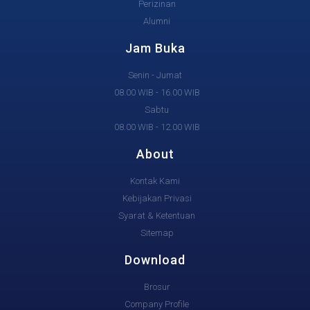
Perizinan
Alumni
Jam Buka
Senin - Jumat
08.00 WIB - 16.00 WIB
Sabtu
08.00 WIB - 12.00 WIB
About
Kontak Kami
Kebijakan Privasi
Syarat & Ketentuan
Sitemap
Download
Brosur
Company Profile