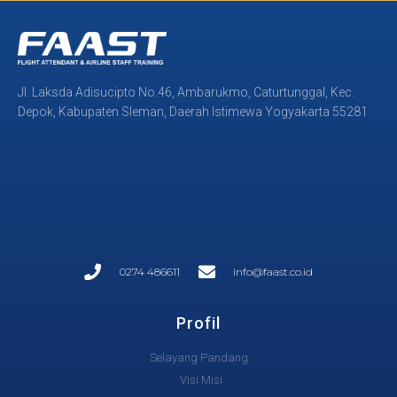
Jl. Laksda Adisucipto No.46, Ambarukmo, Caturtunggal, Kec.
Depok, Kabupaten Sleman, Daerah Istimewa Yogyakarta 55281
0274 486611
info@faast.co.id
Profil
Selayang Pandang
Visi Misi