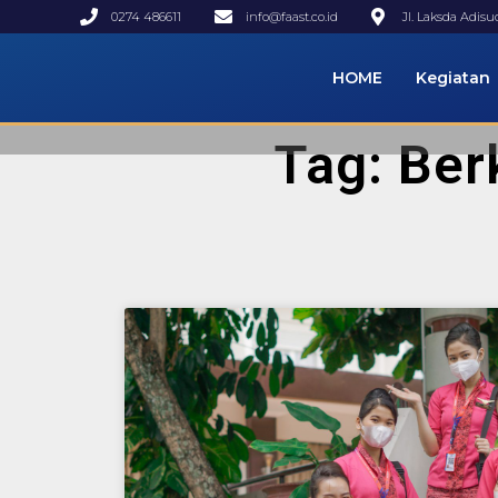
0274 486611
info@faast.co.id
Jl. Laksda Adis
HOME
Kegiatan
Tag: Ber