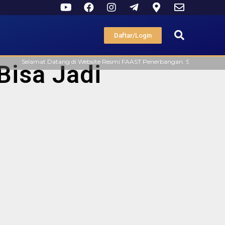
Daftar/Login
Selamat Datang di Website Resmi FAAST Penerbangan. Saat ini penerimaan 
Bisa Jadi