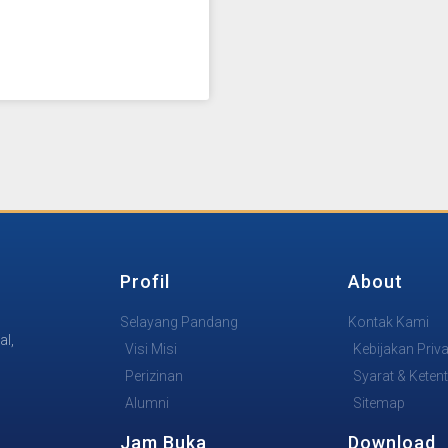
Profil
About
Selayang Pandang
Kontak Kami
al,
Visi Misi
Kebijakan Priva
Perizinan
Syarat & Keten
Alumni
Sitemap
Jam Buka
Download