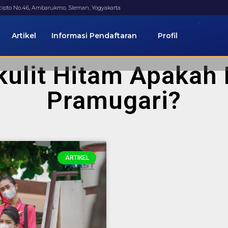
ucipto No.46, Ambarukmo, Sleman, Yogyakarta
Artikel
Informasi Pendaftaran
Profil
kulit Hitam Apakah 
Pramugari?
ARTIKEL