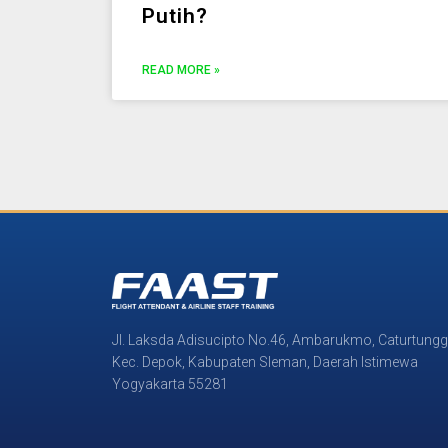
Putih?
READ MORE »
Jl. Laksda Adisucipto No.46, Ambarukmo, Caturtungg
Kec. Depok, Kabupaten Sleman, Daerah Istimewa
Yogyakarta 55281