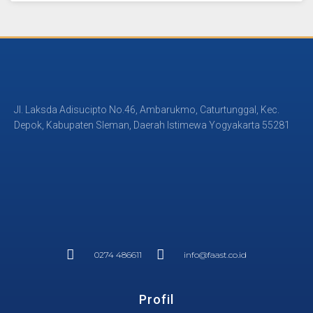
Jl. Laksda Adisucipto No.46, Ambarukmo, Caturtunggal, Kec.
Depok, Kabupaten Sleman, Daerah Istimewa Yogyakarta 55281
0274 486611
info@faast.co.id
Profil