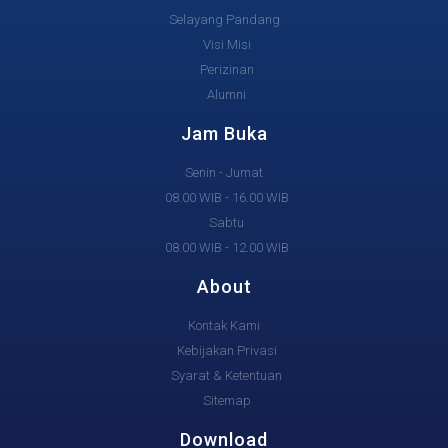
Selayang Pandang
Visi Misi
Perizinan
Alumni
Jam Buka
Senin - Jumat
08.00 WIB - 16.00 WIB
Sabtu
08.00 WIB - 12.00 WIB
About
Kontak Kami
Kebijakan Privasi
Syarat & Ketentuan
Sitemap
Download