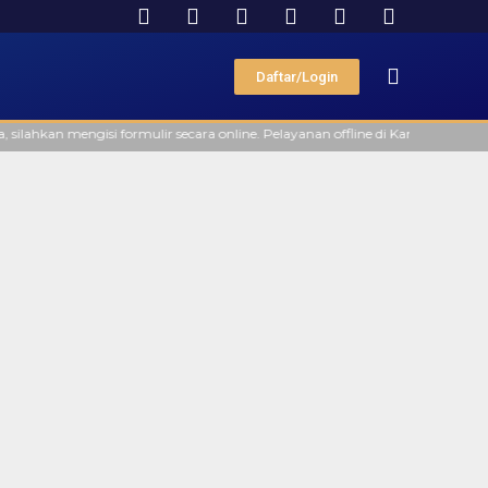
Daftar/Login
hkan mengisi formulir secara online. Pelayanan offline di Kantor FAAST Pen