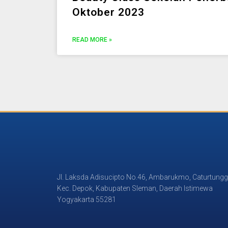
Oktober 2023
READ MORE »
Jl. Laksda Adisucipto No.46, Ambarukmo, Caturtungg
Kec. Depok, Kabupaten Sleman, Daerah Istimewa
Yogyakarta 55281