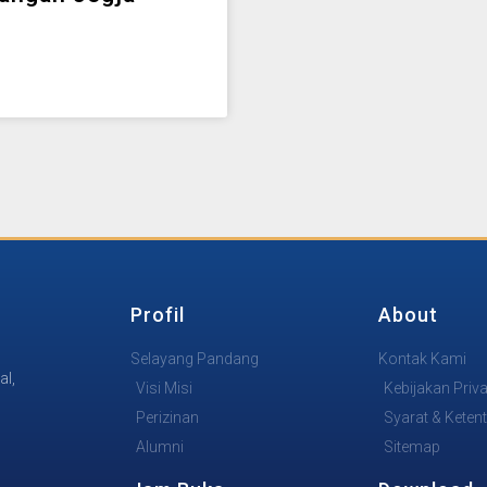
Profil
About
Selayang Pandang
Kontak Kami
al,
Visi Misi
Kebijakan Priva
Perizinan
Syarat & Keten
Alumni
Sitemap