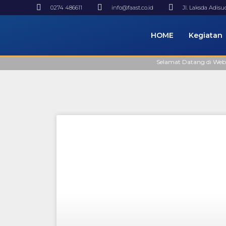
0274 486611
info@faast.co.id
Jl. Laksda Adis
HOME
Kegiatan
Selamat Datang di Website 