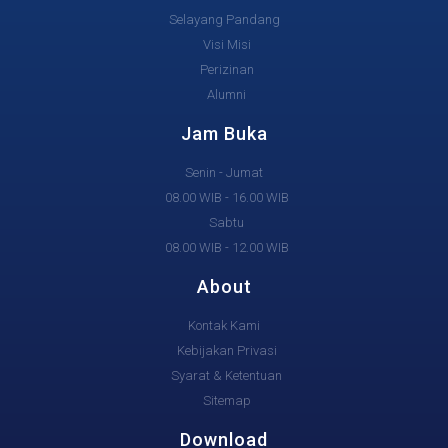
Selayang Pandang
Visi Misi
Perizinan
Alumni
Jam Buka
Senin - Jumat
08.00 WIB - 16.00 WIB
Sabtu
08.00 WIB - 12.00 WIB
About
Kontak Kami
Kebijakan Privasi
Syarat & Ketentuan
Sitemap
Download