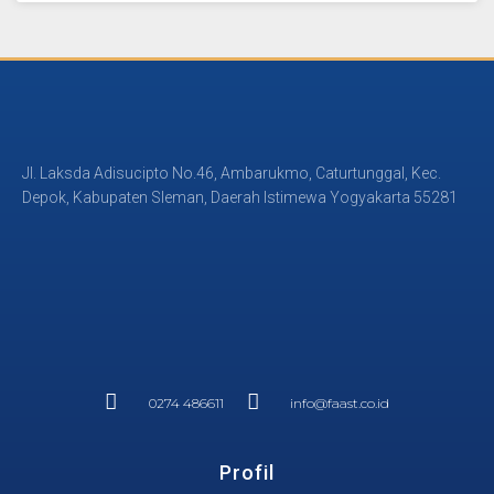
Jl. Laksda Adisucipto No.46, Ambarukmo, Caturtunggal, Kec.
Depok, Kabupaten Sleman, Daerah Istimewa Yogyakarta 55281
0274 486611
info@faast.co.id
Profil