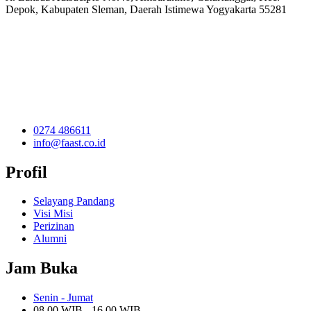
Depok, Kabupaten Sleman, Daerah Istimewa Yogyakarta 55281
0274 486611
info@faast.co.id
Profil
Selayang Pandang
Visi Misi
Perizinan
Alumni
Jam Buka
Senin - Jumat
08.00 WIB - 16.00 WIB