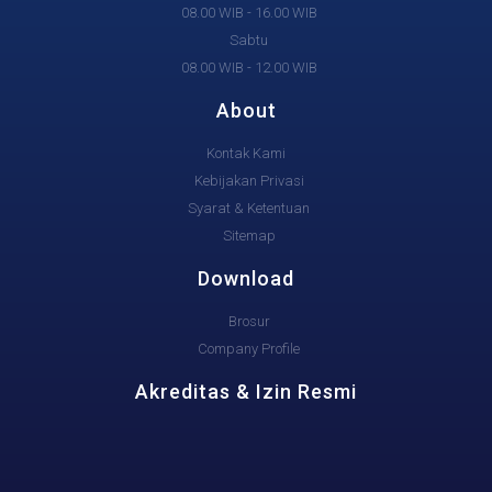
08.00 WIB - 16.00 WIB
Sabtu
08.00 WIB - 12.00 WIB
About
Kontak Kami
Kebijakan Privasi
Syarat & Ketentuan
Sitemap
Download
Brosur
Company Profile
Akreditas & Izin Resmi