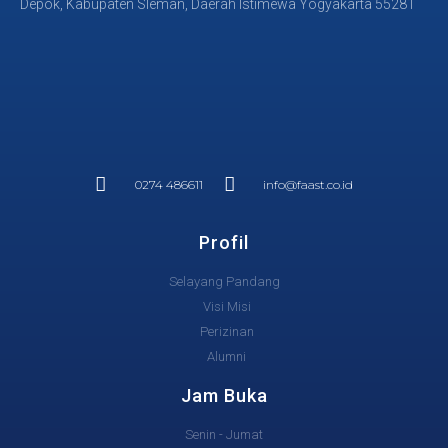
Depok, Kabupaten Sleman, Daerah Istimewa Yogyakarta 55281
0274 486611
info@faast.co.id
Profil
Selayang Pandang
Visi Misi
Perizinan
Alumni
Jam Buka
Senin - Jumat