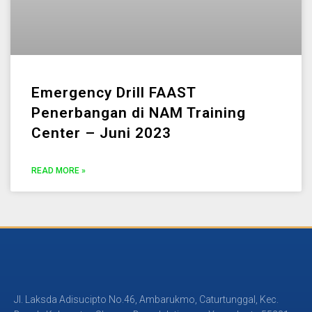
Emergency Drill FAAST
Penerbangan di NAM Training
Center – Juni 2023
READ MORE »
Jl. Laksda Adisucipto No.46, Ambarukmo, Caturtunggal, Kec.