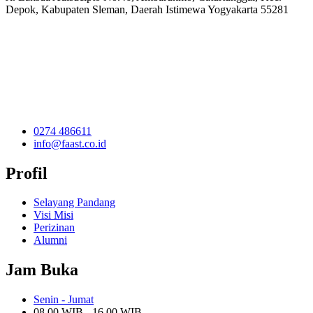
Depok, Kabupaten Sleman, Daerah Istimewa Yogyakarta 55281
0274 486611
info@faast.co.id
Profil
Selayang Pandang
Visi Misi
Perizinan
Alumni
Jam Buka
Senin - Jumat
08.00 WIB - 16.00 WIB