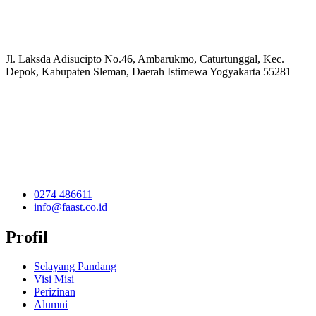
Jl. Laksda Adisucipto No.46, Ambarukmo, Caturtunggal, Kec.
Depok, Kabupaten Sleman, Daerah Istimewa Yogyakarta 55281
0274 486611
info@faast.co.id
Profil
Selayang Pandang
Visi Misi
Perizinan
Alumni