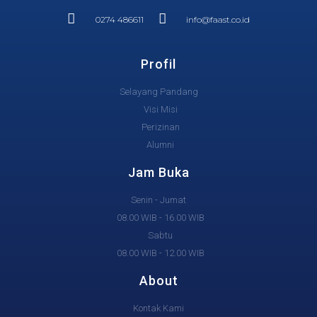
0274 486611
info@faast.co.id
Profil
Selayang Pandang
Visi Misi
Perizinan
Alumni
Jam Buka
Senin - Jumat
08.00 WIB - 16.00 WIB
Sabtu
08.00 WIB - 12.00 WIB
About
Kontak Kami