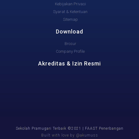
Kebijakan Privasi
Syarat & Ketentuan
Sitemap
Download
Brosur
Company Profile
Akreditas & Izin Resmi
Sekolah Pramugari Terbaik ©2021 | FAAST Penerbangan
Built with love by @akumuss