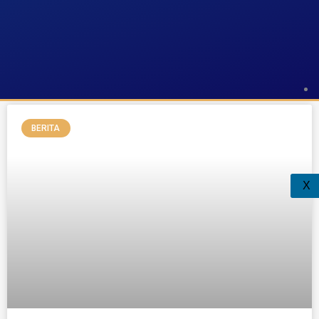
Tag: Latihan MakeUp
BERITA
X