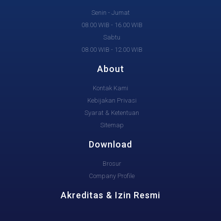
Senin - Jumat
08.00 WIB - 16.00 WIB
Sabtu
08.00 WIB - 12.00 WIB
About
Kontak Kami
Kebijakan Privasi
Syarat & Ketentuan
Sitemap
Download
Brosur
Company Profile
Akreditas & Izin Resmi