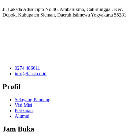
Jl. Laksda Adisucipto No.46, Ambarukmo, Caturtunggal, Kec.
Depok, Kabupaten Sleman, Daerah Istimewa Yogyakarta 55281
0274 486611
info@faast.co.id
Profil
Selayang Pandang
Visi Misi
Perizinan
Alumni
Jam Buka