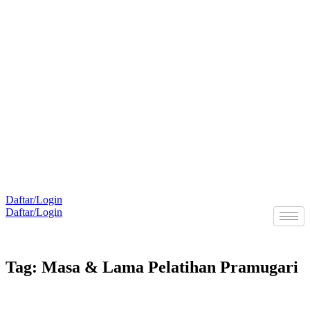
Daftar/Login
Daftar/Login
ra online. Pelayanan offline di Kantor FAAST Penerbangan setiap hari senin - jumat pukul 
Tag: Masa & Lama Pelatihan Pramugari