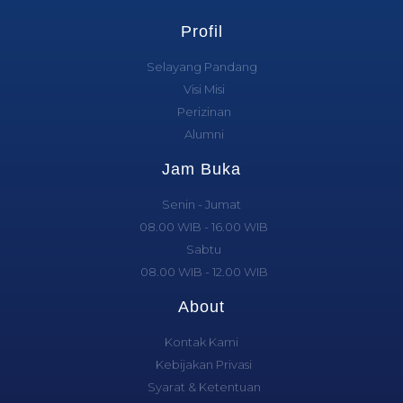
Profil
Selayang Pandang
Visi Misi
Perizinan
Alumni
Jam Buka
Senin - Jumat
08.00 WIB - 16.00 WIB
Sabtu
08.00 WIB - 12.00 WIB
About
Kontak Kami
Kebijakan Privasi
Syarat & Ketentuan