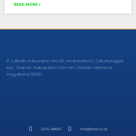
READ MORE »
Jl. Laksda Adisucipto No.46, Ambarukmo, Caturtunggal,
Kec. Depok, Kabupaten Sleman, Daerah Istimewa
Yogyakarta 55281
0274 486611
info@faast.co.id