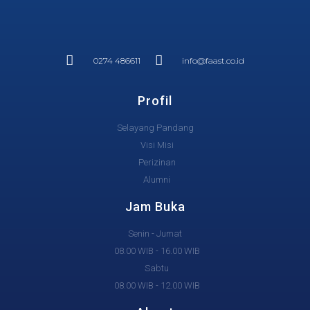
0274 486611
info@faast.co.id
Profil
Selayang Pandang
Visi Misi
Perizinan
Alumni
Jam Buka
Senin - Jumat
08.00 WIB - 16.00 WIB
Sabtu
08.00 WIB - 12.00 WIB