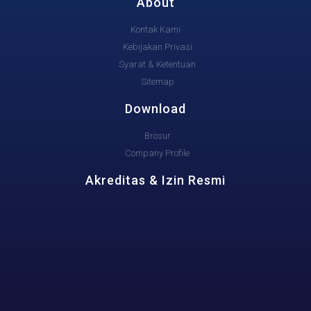
About
Kontak Kami
Kebijakan Privasi
Syarat & Ketentuan
Sitemap
Download
Brosur
Company Profile
Akreditas & Izin Resmi