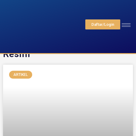
Daftar/Login
Tag: Sekolah Pramugari
Resmi
ARTIKEL