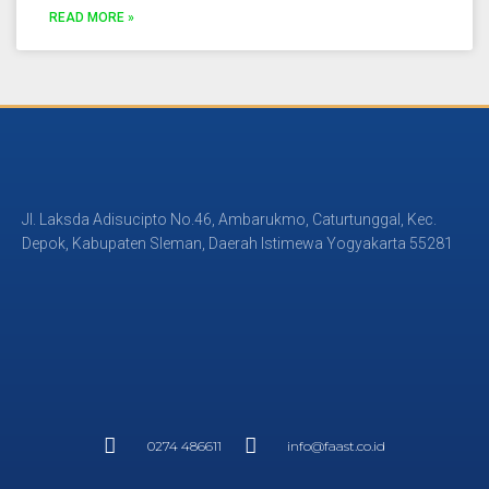
READ MORE »
Jl. Laksda Adisucipto No.46, Ambarukmo, Caturtunggal, Kec.
Depok, Kabupaten Sleman, Daerah Istimewa Yogyakarta 55281
0274 486611
info@faast.co.id