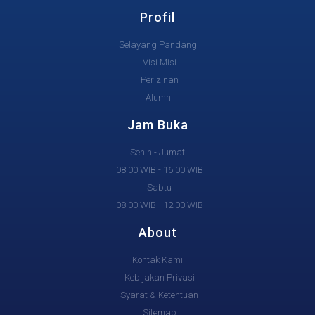
Profil
Selayang Pandang
Visi Misi
Perizinan
Alumni
Jam Buka
Senin - Jumat
08.00 WIB - 16.00 WIB
Sabtu
08.00 WIB - 12.00 WIB
About
Kontak Kami
Kebijakan Privasi
Syarat & Ketentuan
Sitemap