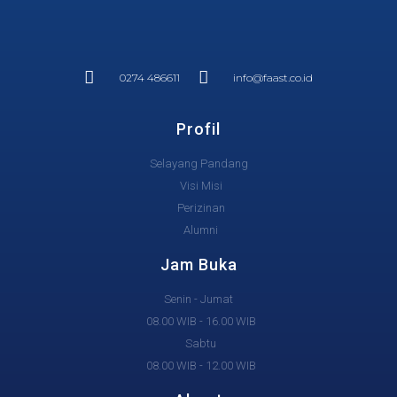
0274 486611
info@faast.co.id
Profil
Selayang Pandang
Visi Misi
Perizinan
Alumni
Jam Buka
Senin - Jumat
08.00 WIB - 16.00 WIB
Sabtu
08.00 WIB - 12.00 WIB