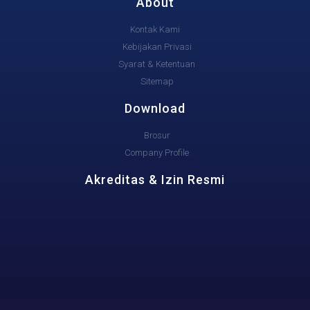
About
Kontak Kami
Kebijakan Privasi
Syarat & Ketentuan
Sitemap
Download
Brosur
Company Profile
Akreditas & Izin Resmi