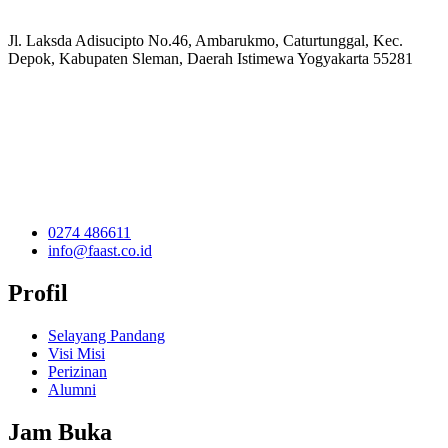
Jl. Laksda Adisucipto No.46, Ambarukmo, Caturtunggal, Kec.
Depok, Kabupaten Sleman, Daerah Istimewa Yogyakarta 55281
0274 486611
info@faast.co.id
Profil
Selayang Pandang
Visi Misi
Perizinan
Alumni
Jam Buka