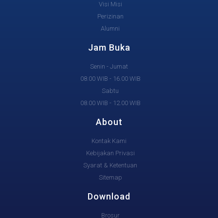
Visi Misi
Perizinan
Alumni
Jam Buka
Senin - Jumat
08.00 WIB - 16.00 WIB
Sabtu
08.00 WIB - 12.00 WIB
About
Kontak Kami
Kebijakan Privasi
Syarat & Ketentuan
Sitemap
Download
Brosur