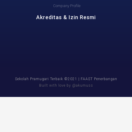
Company Profile
Akreditas & Izin Resmi
Sekolah Pramugari Terbaik ©2021 | FAAST Penerbangan
Built with love by @akumuss