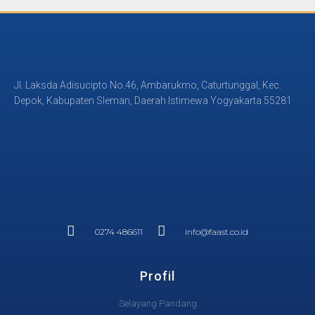
Jl. Laksda Adisucipto No.46, Ambarukmo, Caturtunggal, Kec.
Depok, Kabupaten Sleman, Daerah Istimewa Yogyakarta 55281
0274 486611
info@faast.co.id
Profil
Selayang Pandang