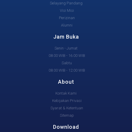
Selayang Pandang
Visi Misi
Perizinan
Alumni
Jam Buka
Senin - Jumat
08.00 WIB - 16.00 WIB
Sabtu
08.00 WIB - 12.00 WIB
About
Kontak Kami
Kebijakan Privasi
Syarat & Ketentuan
Sitemap
Download