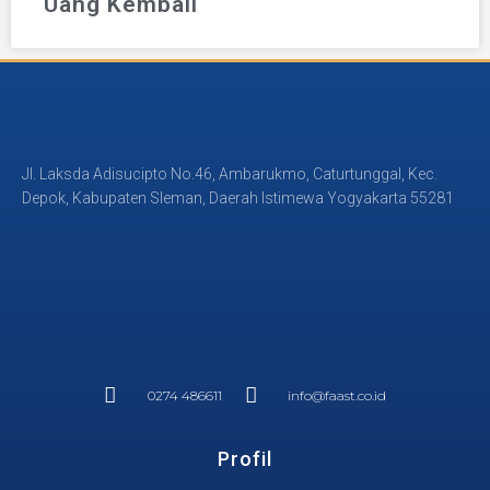
Uang Kembali
Jl. Laksda Adisucipto No.46, Ambarukmo, Caturtunggal, Kec.
Depok, Kabupaten Sleman, Daerah Istimewa Yogyakarta 55281
0274 486611
info@faast.co.id
Profil