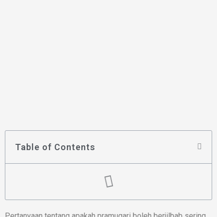
Table of Contents
Pertanyaan tentang apakah pramugari boleh berjilbab sering