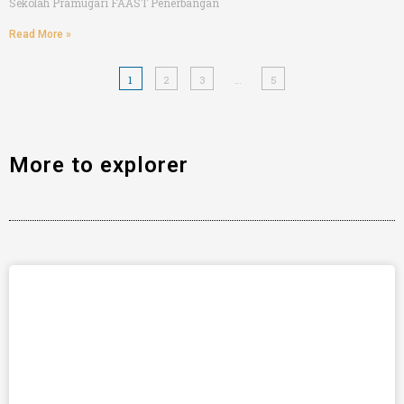
Sekolah Pramugari FAAST Penerbangan
Read More »
1
2
3
…
5
More to explorer