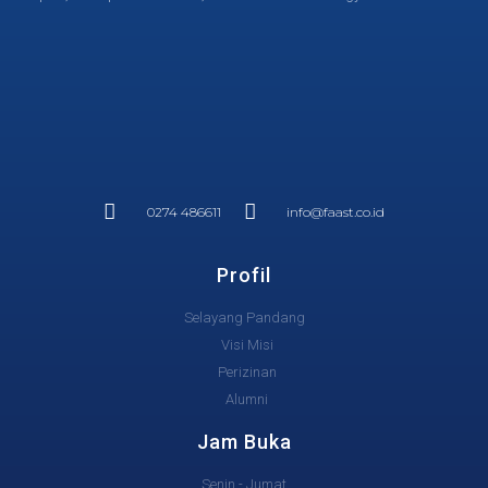
0274 486611
info@faast.co.id
Profil
Selayang Pandang
Visi Misi
Perizinan
Alumni
Jam Buka
Senin - Jumat