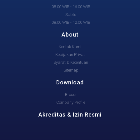
08.00 WIB - 16.00 WIB
Sabtu
08.00 WIB - 12.00 WIB
About
Kontak Kami
Kebijakan Privasi
Syarat & Ketentuan
Sitemap
Download
Brosur
Company Profile
Akreditas & Izin Resmi