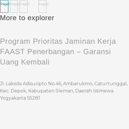
Page
1
Page
2
Page
3
…
Page
5
More to explorer
Program Prioritas Jaminan Kerja
FAAST Penerbangan – Garansi
Uang Kembali
Jl. Laksda Adisucipto No.46, Ambarukmo, Caturtunggal,
Kec. Depok, Kabupaten Sleman, Daerah Istimewa
Yogyakarta 55281