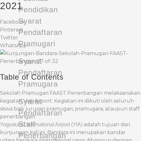
2021
Pendidikan
Syarat
Facebook
Pinterest
Pendaftaran
Twitter
Pramugari
WhatsApp
Syarat
Pendaftaran
Table of Contents
Pramugara
Sekolah Pramugari FAAST Penerbangan melaksanakan
Syarat
kegiatan Visit Airport. Kegiatan ini diikuti oleh seluruh
siswa baik jurusan pramugari, pramugara, ataupun staff
Pendaftaran
penerbangan.
Staff
adalah tujuan dari
Yogyakarta International Airport (YIA)
kunjungan kali ini. Bandara ini merupakan bandar
Penerbangan
udara berskala internasional yang dibangun dengan