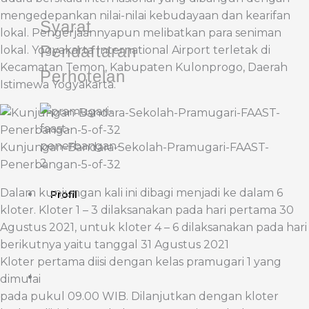
mengedepankan nilai-nilai kebudayaan dan kearifan
Syarat
lokal. Pengerjaannyapun melibatkan para seniman
Pendaftaran
lokal. Yogyakarta International Airport terletak di
Kecamatan Temon, Kabupaten Kulonprogo, Daerah
Perhotelan
Istimewa Yogyakarta.
Kunjungan-Bandara-Sekolah-Pramugari-FAAST-
Penerbangan-5-of-32
Dalam kunjungan kali ini dibagi menjadi ke dalam 6
Profil
kloter. Kloter 1 – 3 dilaksanakan pada hari pertama 30
Agustus 2021, untuk kloter 4 – 6 dilaksanakan pada hari
berikutnya yaitu tanggal 31 Agustus 2021
Kloter pertama diisi dengan kelas pramugari 1 yang
dimulai
pada pukul 09.00 WIB. Dilanjutkan dengan kloter