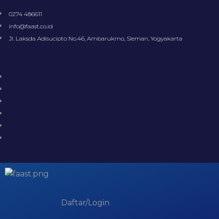
0274 486611
info@faast.co.id
Jl. Laksda Adisucipto No.46, Ambarukmo, Sleman, Yogyakarta
Daftar/Login