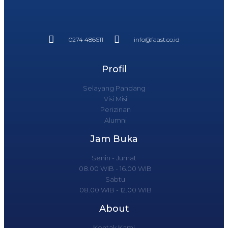
0274 486611
info@faast.co.id
Profil
Selayang Pandang
Visi Misi
Perizinan
Alumni
Jam Buka
Senin - Jumat
08.00 WIB - 16.00 WIB
Sabtu
08.00 WIB - 12.00 WIB
About
Kontak Kami