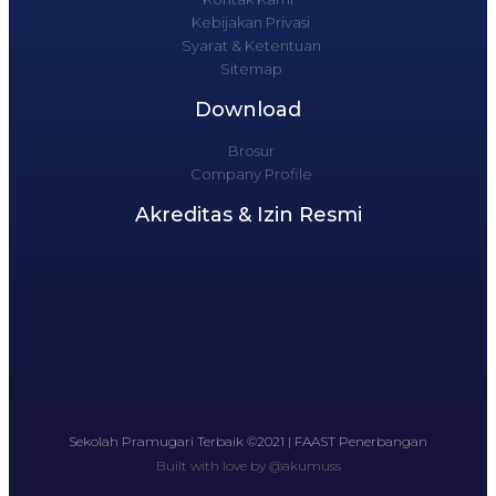
Kebijakan Privasi
Syarat & Ketentuan
Sitemap
Download
Brosur
Company Profile
Akreditas & Izin Resmi
Sekolah Pramugari Terbaik ©2021 | FAAST Penerbangan
Built with love by @akumuss