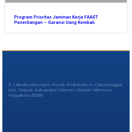
Program Prioritas Jaminan Kerja FAAST
Penerbangan – Garansi Uang Kembali
Jl. Laksda Adisucipto No.46, Ambarukmo, Caturtunggal,
Kec. Depok, Kabupaten Sleman, Daerah Istimewa
Yogyakarta 55281