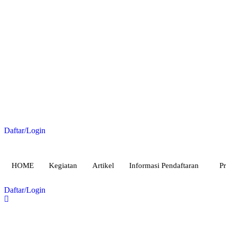
Daftar/Login
HOME
Kegiatan
Artikel
Informasi Pendaftaran
Pr
Daftar/Login
Selamat Datang di Website Resmi FAAST Penerbangan