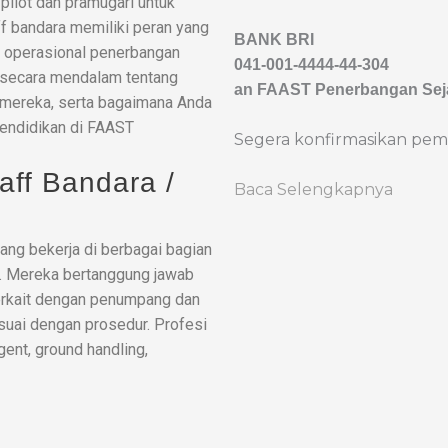
pilot dan pramugari untuk
aff bandara memiliki peran yang
BANK BRI
 operasional penerbangan
041-001-4444-44-304
s secara mendalam tentang
an FAAST Penerbangan Sej
b mereka, serta bagaimana Anda
 pendidikan di FAAST
Segera konfirmasikan pem
Staff Bandara /
Baca Selengkapnya
yang bekerja di berbagai bagian
. Mereka bertanggung jawab
erkait dengan penumpang dan
suai dengan prosedur. Profesi
gent, ground handling,