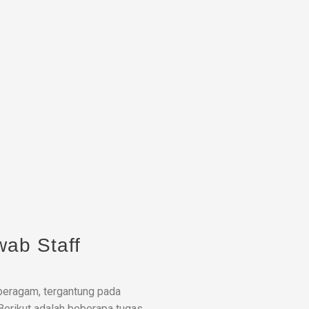
ab Staff
 beragam, tergantung pada
Berikut adalah beberapa tugas