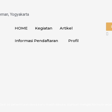
eman, Yogyakarta
HOME
Kegiatan
Artikel
Informasi Pendaftaran
Profil
rimaan siswa baru masih dibuka, silahkan mengisi formulir secara online. P