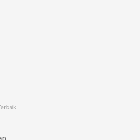
erbaik
an