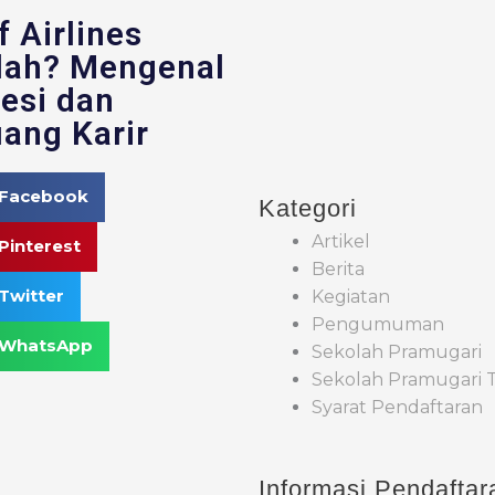
f Airlines
lah? Mengenal
esi dan
ang Karir
Facebook
Kategori
Artikel
Pinterest
Berita
Twitter
Kegiatan
Pengumuman
WhatsApp
Sekolah Pramugari
Sekolah Pramugari T
Syarat Pendaftaran
Informasi Pendaftar