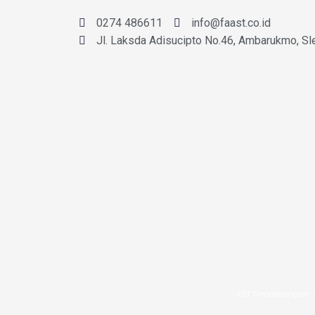
0274 486611
info@faast.co.id
Jl. Laksda Adisucipto No.46, Ambarukmo, Sl
Selamat Datang di Website Resmi FAAST Penerbangan. Saat ini pene