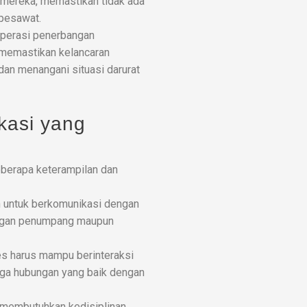
mereka, memastikan tidak ada
pesawat.
 operasi penerbangan
 memastikan kelancaran
dan menangani situasi darurat
kasi yang
beberapa keterampilan dan
 untuk berkomunikasi dengan
dengan penumpang maupun
ines harus mampu berinteraksi
ga hubungan yang baik dengan
i membutuhkan kedisiplinan