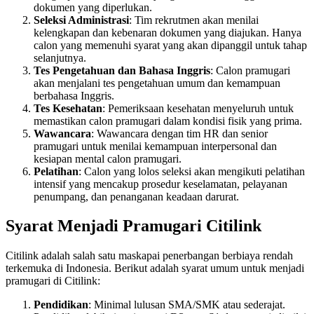
dokumen yang diperlukan.
Seleksi Administrasi
: Tim rekrutmen akan menilai
kelengkapan dan kebenaran dokumen yang diajukan. Hanya
calon yang memenuhi syarat yang akan dipanggil untuk tahap
selanjutnya.
Tes Pengetahuan dan Bahasa Inggris
: Calon pramugari
akan menjalani tes pengetahuan umum dan kemampuan
berbahasa Inggris.
Tes Kesehatan
: Pemeriksaan kesehatan menyeluruh untuk
memastikan calon pramugari dalam kondisi fisik yang prima.
Wawancara
: Wawancara dengan tim HR dan senior
pramugari untuk menilai kemampuan interpersonal dan
kesiapan mental calon pramugari.
Pelatihan
: Calon yang lolos seleksi akan mengikuti pelatihan
intensif yang mencakup prosedur keselamatan, pelayanan
penumpang, dan penanganan keadaan darurat.
Syarat Menjadi Pramugari Citilink
Citilink adalah salah satu maskapai penerbangan berbiaya rendah
terkemuka di Indonesia. Berikut adalah syarat umum untuk menjadi
pramugari di Citilink:
Pendidikan
: Minimal lulusan SMA/SMK atau sederajat.