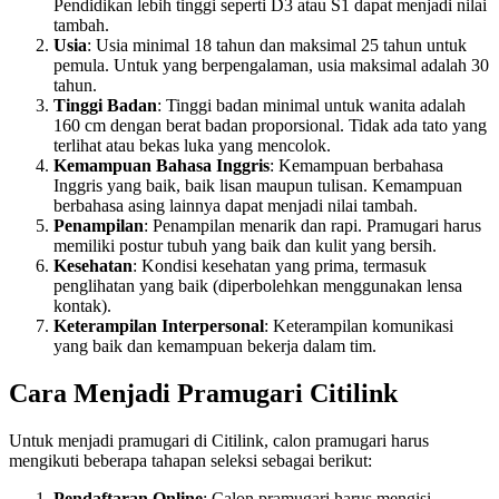
Pendidikan lebih tinggi seperti D3 atau S1 dapat menjadi nilai
tambah.
Usia
: Usia minimal 18 tahun dan maksimal 25 tahun untuk
pemula. Untuk yang berpengalaman, usia maksimal adalah 30
tahun.
Tinggi Badan
: Tinggi badan minimal untuk wanita adalah
160 cm dengan berat badan proporsional. Tidak ada tato yang
terlihat atau bekas luka yang mencolok.
Kemampuan Bahasa Inggris
: Kemampuan berbahasa
Inggris yang baik, baik lisan maupun tulisan. Kemampuan
berbahasa asing lainnya dapat menjadi nilai tambah.
Penampilan
: Penampilan menarik dan rapi. Pramugari harus
memiliki postur tubuh yang baik dan kulit yang bersih.
Kesehatan
: Kondisi kesehatan yang prima, termasuk
penglihatan yang baik (diperbolehkan menggunakan lensa
kontak).
Keterampilan Interpersonal
: Keterampilan komunikasi
yang baik dan kemampuan bekerja dalam tim.
Cara Menjadi Pramugari Citilink
Untuk menjadi pramugari di Citilink, calon pramugari harus
mengikuti beberapa tahapan seleksi sebagai berikut:
Pendaftaran Online
: Calon pramugari harus mengisi