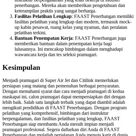
penerbangan. Mereka akan memberikan pengetahuan dan
keterampilan praktis yang sangat berharga.
Fasilitas Pelatihan Lengkap
: FAAST Penerbangan memiliki
fasilitas pelatihan yang lengkap dan modern, termasuk mock-
up kabin pesawat, ruang kelas yang nyaman, dan peralatan
pelatihan terkini.
Bantuan Penempatan Kerja
: FAAST Penerbangan juga
memberikan bantuan dalam penempatan kerja bagi
lulusannya. Ini mencakup bimbingan dalam menghadapi
wawancara kerja dan tes seleksi pramugari.
Kesimpulan
Menjadi pramugari di Super Air Jet dan Citilink memerlukan
persiapan yang matang dan pemenuhan berbagai persyaratan.
Dengan memahami syarat dan cara menjadi pramugari di kedua
maskapai ini, calon pramugari dapat mempersiapkan diri dengan
lebih baik. Salah satu langkah terbaik yang dapat diambil adalah
mengikuti pendidikan di FAAST Penerbangan. Dengan program
pelatihan yang komprehensif, bimbingan dari instruktur
berpengalaman, dan fasilitas pelatihan yang lengkap, FAAST
Penerbangan siap membantu Anda meraih impian menjadi
pramugari profesional. Segera daftarkan diri Anda di FAAST
Penerbangan dan mulailah perjalanan Anda menuju karir di dunia