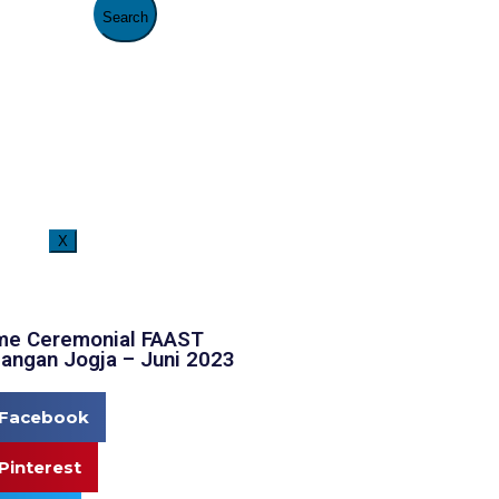
X
Selamat Datang di Website Resmi FAAST Penerbangan. Saat ini pen
e Ceremonial FAAST
angan Jogja – Juni 2023
Facebook
Pinterest