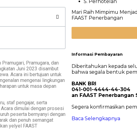
5. Perhotelan
Mari Raih Mimpimu Menjadi
FAAST Penerbangan
Informasi Pembayaran
h Pramugari, Pramugara, dan
Diberitahukan kepada sel
ngkatan Juni 2023 disambut
bahwa segala bentuk pemba
a. Acara ini bertujuan untuk
ngenalan mengenai lingkungan
BANK BRI
n, harapan untuk masa depan
041-001-4444-44-304
an FAAST Penerbangan S
, staf pengajar, serta
Segera konfirmasikan pem
 Acara dimulai dengan prosesi
luruh peserta bernyanyi dengan
Baca Selengkapnya
arak dan penuh semangat
akan yelyel FAAST