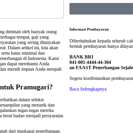
Informasi Pembayaran
ng diminati oleh banyak orang
erbagai tempat, gaji yang
Diberitahukan kepada seluruh c
ersyaratan yang sering ditanyakan
bentuk pembayaran hanya dilayani
l. Dalam artikel ini, kita akan
serta batas minimal dan
BANK BRI
enerbangan di Indonesia. Kami
041-001-4444-44-304
gan dapat membantu Anda
an FAAST Penerbangan Sejah
 dan meraih impian Anda menjadi
Segera konfirmasikan pembayaran
untuk Pramugari?
Baca Selengkapnya
perhatikan dalam seleksi
 penampilan yang menarik dan
enjalankan tugas-tugas mereka
a berat badan menjadi persyaratan
ajah dari maskapai penerbangan.