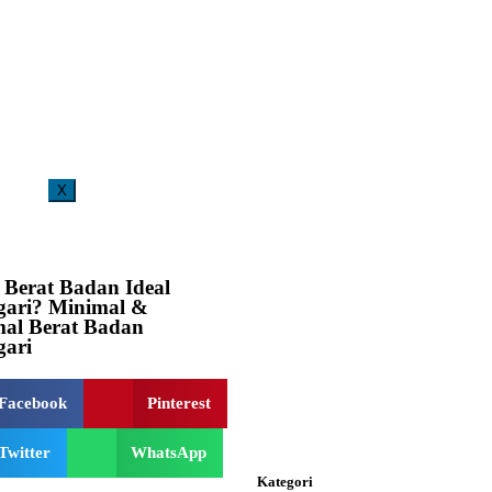
X
i penerimaan siswa baru masih dibuka, silahkan mengisi formulir secara online. Pelayanan o
 Berat Badan Ideal
ari? Minimal &
al Berat Badan
ari
Facebook
Pinterest
Twitter
WhatsApp
Kategori