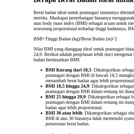
Berat badan ideal untuk pramugari umumnya ditentuk
mereka. Maskapai penerbangan biasanya menggunak
atau body mass index (BMI) sebagai acuan untuk me
seseorang proporsional terhadap tinggi badannya. B
BMI=Tinggi Badan (kg)​/Berat Badan (m)^2
Nilai BMI yang dianggap ideal untuk pramugari biasa
24,9. Berikut adalah penjelasan lebih rinci mengenai
badan berdasarkan BMI:
BMI Kurang dari 18,5
: Dikategorikan sebag
pramugari dengan BMI di bawah 18,5 mungkin 
menambah berat badan agar lebih proporsional
BMI 18,5 hingga 24,9
: Dikategorikan sebaga
pramugari dengan BMI dalam rentang ini diang
BMI 25 hingga 29,9
: Dikategorikan sebagai b
pramugari dengan BMI dalam rentang ini mun
badan agar lebih proporsional.
BMI 30 atau lebih
: Dikategorikan sebagai ob
BMI di atas 30 biasanya tidak memenuhi syara
penurunan berat badan.