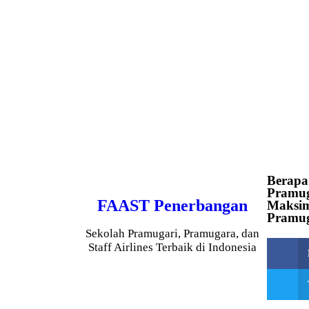
Selamat Datang di Website Resmi FAAST Penerbangan. Saat in
Berapa
Pramug
FAAST Penerbangan
Maksim
Pramug
Sekolah Pramugari, Pramugara, dan
Staff Airlines Terbaik di Indonesia