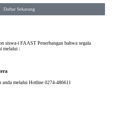
Daftar Sekarang
alon siswa-i FAAST Penerbangan bahwa segala
 melalui :
tera
 anda melalui Hotline 0274-486611