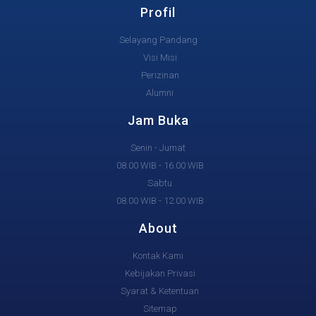
Profil
Selayang Pandang
Visi Misi
Perizinan
Alumni
Jam Buka
Senin - Jumat
08.00 WIB - 16.00 WIB
Sabtu
08.00 WIB - 12.00 WIB
About
Kontak Kami
Kebijakan Privasi
Syarat & Ketentuan
Sitemap