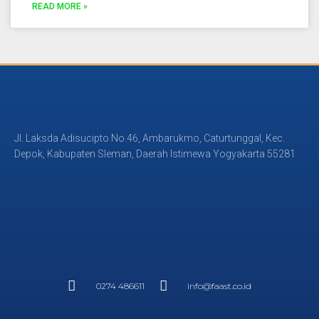
READ MORE »
Jl. Laksda Adisucipto No.46, Ambarukmo, Caturtunggal, Kec.
Depok, Kabupaten Sleman, Daerah Istimewa Yogyakarta 55281
0274 486611
info@faast.co.id