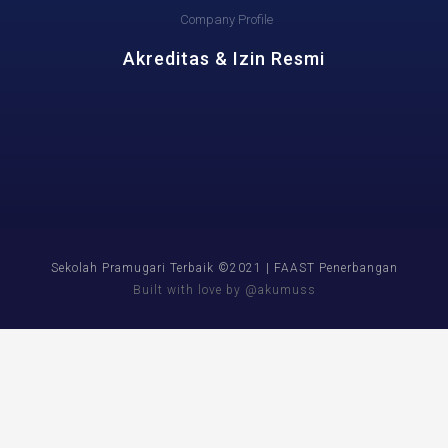
Company Profile
Akreditas & Izin Resmi
Sekolah Pramugari Terbaik ©2021 | FAAST Penerbangan
Built with love by @akumuss