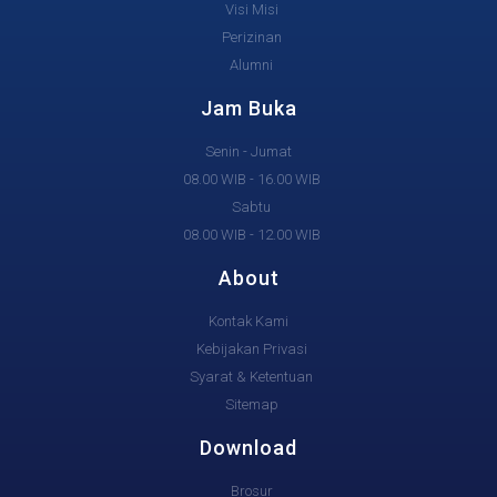
Visi Misi
Perizinan
Alumni
Jam Buka
Senin - Jumat
08.00 WIB - 16.00 WIB
Sabtu
08.00 WIB - 12.00 WIB
About
Kontak Kami
Kebijakan Privasi
Syarat & Ketentuan
Sitemap
Download
Brosur