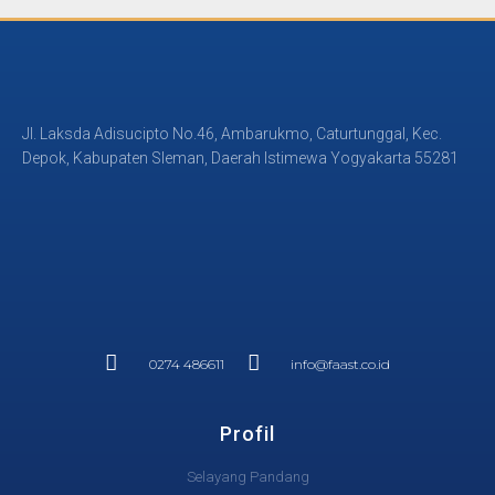
Jl. Laksda Adisucipto No.46, Ambarukmo, Caturtunggal, Kec.
Depok, Kabupaten Sleman, Daerah Istimewa Yogyakarta 55281
0274 486611
info@faast.co.id
Profil
Selayang Pandang