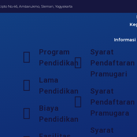
ucipto No.46, Ambarukmo, Sleman, Yogyakarta
Ke
Informasi
Program
Syarat
Pendidikan
Pendaftaran
Pramugari
Lama
Pendidikan
Syarat
Pendaftaran
Biaya
Pramugara
Pendidikan
Syarat
Fasilitas