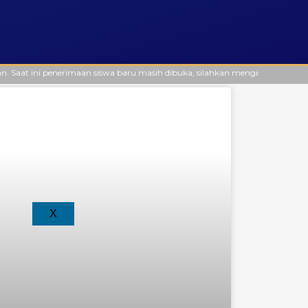
?
 penerimaan siswa baru masih dibuka, silahkan mengisi formulir secara onli
X