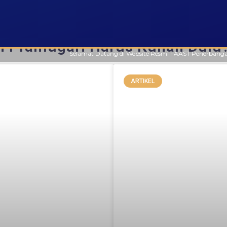
i Pramugari Harus Kuliah Dulu
Selamat Datang di Website Resmi FAAST Penerbangan. Saat ini
ARTIKEL