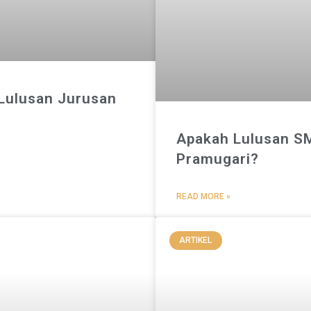
 Lulusan Jurusan
Apakah Lulusan S
Pramugari?
READ MORE »
ARTIKEL