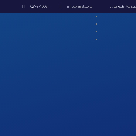
0274 486611
info@faast.co.id
Jl. Laksda Adis