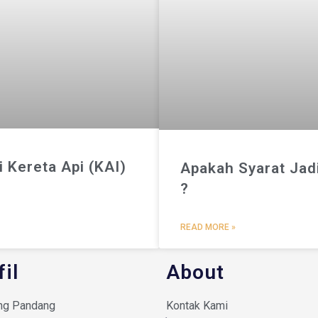
 Kereta Api (KAI)
Apakah Syarat Jad
?
READ MORE »
fil
About
ng Pandang
Kontak Kami