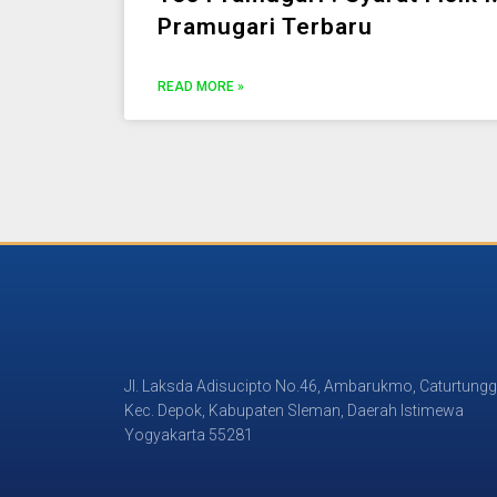
Pramugari Terbaru
READ MORE »
Jl. Laksda Adisucipto No.46, Ambarukmo, Caturtungg
Kec. Depok, Kabupaten Sleman, Daerah Istimewa
Yogyakarta 55281