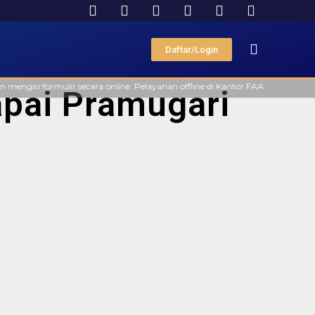
Daftar/Login
gisi formulir secara online. Pelayanan offline di Kantor FAAST Penerbangan
apai Pramugari