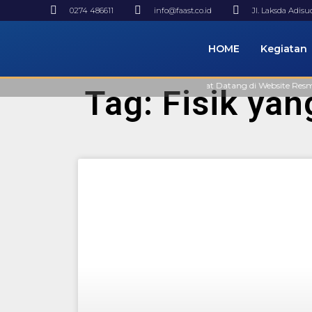
0274 486611
info@faast.co.id
Jl. Laksda Adis
HOME
Kegiatan
Selamat Datang di Website Resmi FA
Tag: Fisik ya