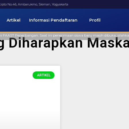
ucipto No.46, Ambarukmo, Sleman, Yogyakarta
Artikel
Informasi Pendaftaran
Profil
AST Penerbangan. Saat ini penerimaan siswa baru masih dibuka, silahkan men
ng Diharapkan Mask
ARTIKEL