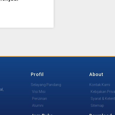
Profil
About
Selayang Pandang
Kontak Kami
al,
Visi Misi
Kebijakan Priva
Perizinan
Syarat & Keten
Alumni
Sitemap