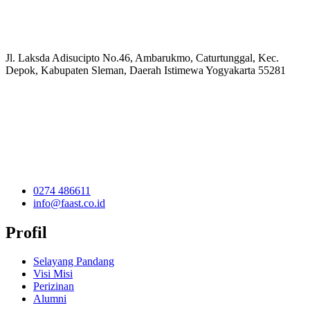
Jl. Laksda Adisucipto No.46, Ambarukmo, Caturtunggal, Kec.
Depok, Kabupaten Sleman, Daerah Istimewa Yogyakarta 55281
0274 486611
info@faast.co.id
Profil
Selayang Pandang
Visi Misi
Perizinan
Alumni