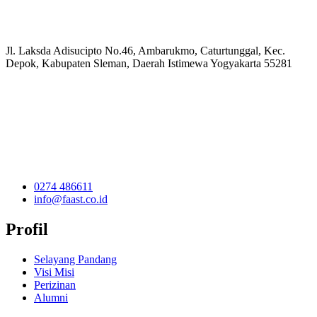
Jl. Laksda Adisucipto No.46, Ambarukmo, Caturtunggal, Kec.
Depok, Kabupaten Sleman, Daerah Istimewa Yogyakarta 55281
0274 486611
info@faast.co.id
Profil
Selayang Pandang
Visi Misi
Perizinan
Alumni