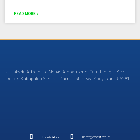
READ MORE »
Jl. Laksda Adisucipto No.46, Ambarukmo, Caturtunggal, Kec.
Depok, Kabupaten Sleman, Daerah Istimewa Yogyakarta 55281
0274 486611
info@faast.co.id