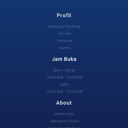
Profil
Selayang Pandang
Visi Misi
Perizinan
Alumni
Jam Buka
Senin - Jumat
08.00 WIB - 16.00 WIB
Sabtu
08.00 WIB - 12.00 WIB
About
Kontak Kami
Kebijakan Privasi