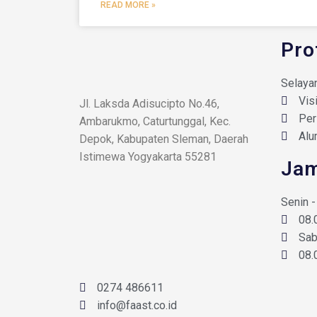
READ MORE »
Pro
Selaya
Vis
Jl. Laksda Adisucipto No.46,
Per
Ambarukmo, Caturtunggal, Kec.
Alu
Depok, Kabupaten Sleman, Daerah
Istimewa Yogyakarta 55281
Jam
Senin 
08.
Sab
08.
0274 486611
info@faast.co.id