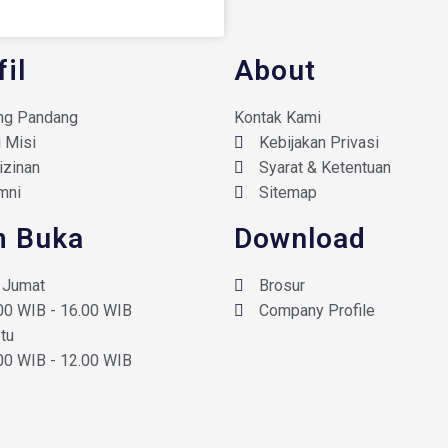
fil
About
ng Pandang
Kontak Kami
i Misi
Kebijakan Privasi
izinan
Syarat & Ketentuan
mni
Sitemap
 Buka
Download
- Jumat
Brosur
00 WIB - 16.00 WIB
Company Profile
tu
00 WIB - 12.00 WIB