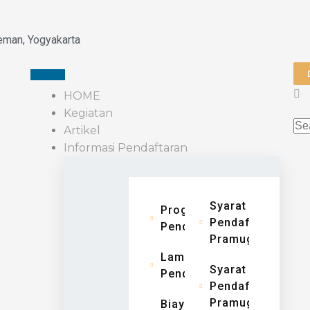
eman, Yogyakarta
HOME
Kegiatan
Artikel
Informasi Pendaftaran
Syarat
Program
Pendaftaran
Pendidikan
Pramugari
Lama
Syarat
Pendidikan
Pendaftaran
Pramugara
Biaya