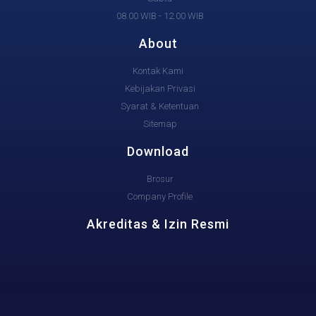
08.00 WIB - 12.00 WIB
About
Kontak Kami
Kebijakan Privasi
Syarat & Ketentuan
Sitemap
Download
Brosur
Company Profile
Akreditas & Izin Resmi