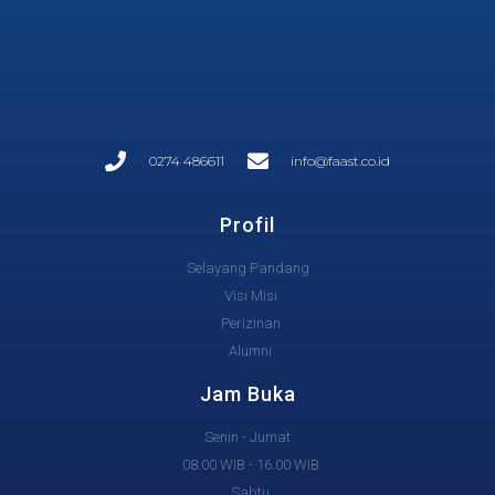
0274 486611
info@faast.co.id
Profil
Selayang Pandang
Visi Misi
Perizinan
Alumni
Jam Buka
Senin - Jumat
08.00 WIB - 16.00 WIB
Sabtu