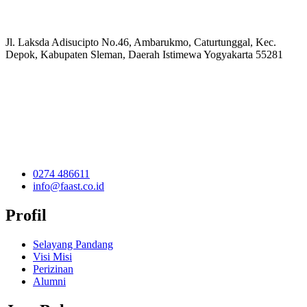
Jl. Laksda Adisucipto No.46, Ambarukmo, Caturtunggal, Kec.
Depok, Kabupaten Sleman, Daerah Istimewa Yogyakarta 55281
0274 486611
info@faast.co.id
Profil
Selayang Pandang
Visi Misi
Perizinan
Alumni