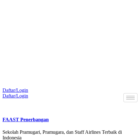
Daftar/Login
Daftar/Login
n offline di Kantor FAAST Penerbangan setiap hari senin - jumat pukul 08.00 - 16.00 WIB da
FAAST Penerbangan
Sekolah Pramugari, Pramugara, dan Staff Airlines Terbaik di
Indonesia